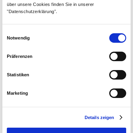
Osa 29
über unsere Cookies finden Sie in unserer
"Datenschutzerklärung".
Osa 30
Osa 31
Einwilligungsauswahl
Osa 32
Notwendig
Osa 33
Osa 34
Präferenzen
Osa 35
Statistiken
Osa 36
Osa 37
Marketing
Osa 38
Osa 39
Osa 40
Details zeigen
Osa 41