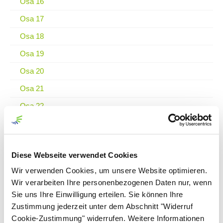
Osa 16
Osa 17
Osa 18
Osa 19
Osa 20
Osa 21
Osa 22
Osa 23
Osa 24
Diese Webseite verwendet Cookies
Osa 25
Wir verwenden Cookies, um unsere Website optimieren.
Osa 26
Wir verarbeiten Ihre personenbezogenen Daten nur, wenn
Osa 27
Sie uns Ihre Einwilligung erteilen. Sie können Ihre
Zustimmung jederzeit unter dem Abschnitt "Widerruf
Osa 28
Cookie-Zustimmung" widerrufen. Weitere Informationen