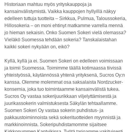
Historiaan mahtuu myös yrityskauppoja ja
kansainvälistymistä. Vaikka kauppojen hyllyillä näkyy
edelleen tuttuja tuotteita – Sirkkua, Pulmua, Taloussokeria,
Hillosokeria – on moni ehtinyt matkamme varrella mennä
jo hieman sekaisin. Onko Suomen Sokeri vielä olemassa?
Vieläkö Suomessa tehdään sokeria? Tanskalaistahan
kaikki sokeri nykyään on, eikö?
Kyllä, kyllä ja ei. Suomen Sokeri on edelleen voimissaan
ja toimii Suomessa. Toimimme täällä kotimaassa tiivissä
yhteistyössä, käytännössä yhtenä yrityksenä, Sucros Oy:n
kanssa. Olemme molemmat osa saksalaista Nordzucker-
konsernia, joka tuo toimintaamme kansainvälistä tukea.
Sucros Oy vastaa sokerijuurikkaan viljelyttämisestä ja
juurikassokerin valmistuksesta Säkylän tehtaallamme.
Suomen Sokeri Oy vastaa sokerin puhdistus- ja
pakkaustoiminnoista sekä sokerituotteiden myynnistä ja
markkinoinnista. Sokeripuhdistamomme sijaitsee
Kirkkonummen Kantvikissa. Työtä tarjoamme vakituisesti