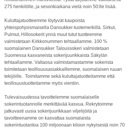
275 henkilölle, ja sesonkiaikana vielä noin 50:lle lisää.
Kuluttajatuotteemme löytyvät kaupoista
yhteispohjoismaisella Dansukker-tuotemerkillä. Sirkut,
Pulmut, Hillosokerit ynnä muut tutut tuotteemme
valmistetaan Kirkkonummen tehtaallamme. 100 %
suomalainen Dansukker Taloussokeri valmistetaan
Suomessa kasvaneista sokerijuurikkaista Säkylän
tehtaallamme. Valtaosa valmistamastamme sokerista
toimitetaan teollisuusasiakkaillemme, suomalaisen ruuan
tekijöille. Toimitamme sekä kuluttajatuotteitamme että
teollisuustuotteitamme myös vientiin.
Tulevaisuudessa tavoittelemme suomalaiselle
sokerintuotannolle merkittävää kasvua. Rekrytoimme
jatkuvasti uusia sokerijuurikkaan viljelijöitä ja
tavoitteenamme on kasvattaa suomalaista
sokerintuotantoa 100 miljoonaan kiloon nykyisestä noin 70