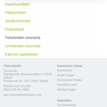
Sopimusviljely
Viljelyohjeet
Juurikaskoneet
Urakoitsijat
Tuholaisten seuranta
Lehtitautien seuranta
Käynnin laatutiedot
Yhteystiedot
Nordzucker Group
Nordzucker
Sucros Oy
Käyntiosoite: Maakunnantie 4, 27820
Nordic Sugar
Säkylä
Nordzucker Polska
Postiosoite: PL 210, 27801 Säkylä
Považský cukor
Puhelin 010 431 060
Faksi 010 431 4855
Mackay Sugar
agri.sucros@nordzucker.com
Päävalikot
Juurikasmedia