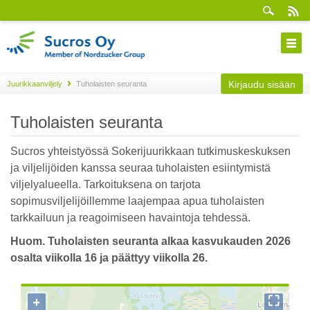
Kirjaudu sisään
Juurikkaanviljely
Tuholaisten seuranta
Tuholaisten seuranta
Sucros yhteistyössä Sokerijuurikkaan tutkimuskeskuksen
ja viljelijöiden kanssa seuraa tuholaisten esiintymistä
viljelyalueella. Tarkoituksena on tarjota
sopimusviljelijöillemme laajempaa apua tuholaisten
tarkkailuun ja reagoimiseen havaintoja tehdessä.
Huom. Tuholaisten seuranta alkaa kasvukauden 2026
osalta viikolla 16 ja päättyy viikolla 26.