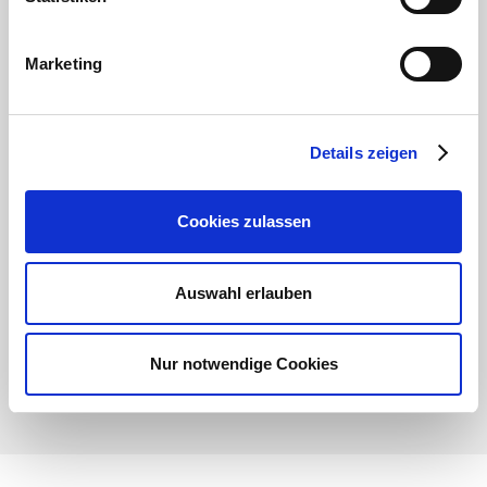
Marketing
Klikkaamalla kuvaa saat auki tietokortin, jossa kerrotaan
kolmen yleisimmän juurikkaantuholaisen tarkkailusta ja
torjuntaohjeet.
Details zeigen
Cookies zulassen
Auswahl erlauben
Nur notwendige Cookies