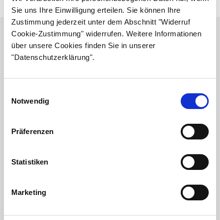
Sie uns Ihre Einwilligung erteilen. Sie können Ihre
Zustimmung jederzeit unter dem Abschnitt "Widerruf
Urakoitsijalista
Cookie-Zustimmung" widerrufen. Weitere Informationen
Alla olevasta linkistä pääset tutustumaan sokerijuurikkaan
über unsere Cookies finden Sie in unserer
viljelyyn erikoistuneisiin urakoitsijoihin.
"Datenschutzerklärung".
Urakoitsijat 5.5.2026.pdf
Einwilligungsauswahl
Notwendig
Präferenzen
Statistiken
Marketing