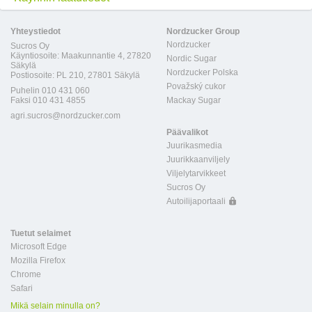
Yhteystiedot
Nordzucker Group
Nordzucker
Sucros Oy
Käyntiosoite: Maakunnantie 4, 27820
Nordic Sugar
Säkylä
Nordzucker Polska
Postiosoite: PL 210, 27801 Säkylä
Považský cukor
Puhelin 010 431 060
Faksi 010 431 4855
Mackay Sugar
agri.sucros@nordzucker.com
Päävalikot
Juurikasmedia
Juurikkaanviljely
Viljelytarvikkeet
Sucros Oy
Autoilijaportaali
Tuetut selaimet
Microsoft Edge
Mozilla Firefox
Chrome
Safari
Mikä selain minulla on?