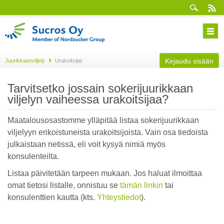
Kirjaudu sisään
Juurikkaanviljely
Urakoitsijat
Tarvitsetko jossain sokerijuurikkaan
viljelyn vaiheessa urakoitsijaa?
Maatalousosastomme ylläpitää listaa sokerijuurikkaan
viljelyyn erikoistuneista urakoitsijoista. Vain osa tiedoista
julkaistaan netissä, eli voit kysyä nimiä myös
konsulenteilta.
Listaa päivitetään tarpeen mukaan. Jos haluat ilmoittaa
omat tietosi listalle, onnistuu se
tämän linkin
tai
konsulenttien kautta (kts.
Yhteystiedot
).