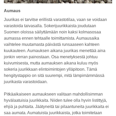
Aumaus
Juurikas ei tarvitse erillistä varastotilaa, vaan se voidaan
varastoida taivasalla. Sokerijuurikkaista joudutaan
Suomen oloissa säilyttämään noin kaksi kolmasosaa
aumassa ennen tehtaalle toimittamista. Aumausaika
vaihtelee muutamasta päivästä runsaaseen kahteen
kuukauteen. Aumauksen aikana juurikas menettää aina
jonkin verran painostaan. Osa menetyksestä johtuu
kuivumisesta, mutta aumauksen aikana kuluu myös
sokeria juurikkaan elintoimintojen ylläpitoon. Tämä
hengitystappio on sitä suurempi, mitä lämpimämmässä
juurikasta varastoidaan.
Pitkäaikaiseen aumaukseen valitaan mahdollisimman
hyvälaatuisia juurikkaita. Niiden tulee olla hyvin listittyjä,
ehjiä ja puhtaita. Jäätyneitä tai pilaantuneita juurikkaita ei
saa aumata. Aumatuista juurikkaista, jotka toimitetaan