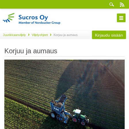
Kirjaudu sisään
Juurikkaanviljely
Viljelyohjeet
Korjuu ja aumaus
Korjuu ja aumaus