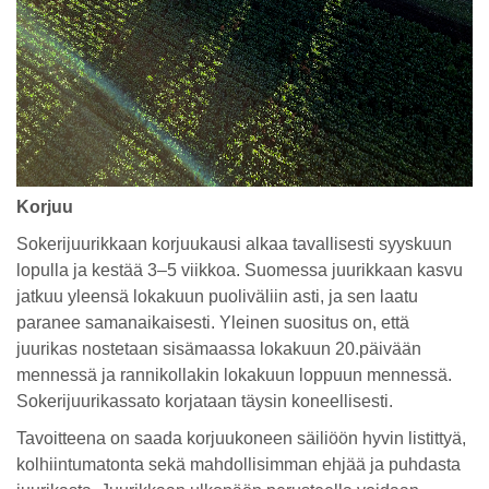
Korjuu
Sokerijuurikkaan korjuukausi alkaa tavallisesti syyskuun
lopulla ja kestää 3–5 viikkoa. Suomessa juurikkaan kasvu
jatkuu yleensä lokakuun puoliväliin asti, ja sen laatu
paranee samanaikaisesti. Yleinen suositus on, että
juurikas nostetaan sisämaassa lokakuun 20.päivään
mennessä ja rannikollakin lokakuun loppuun mennessä.
Sokerijuurikassato korjataan täysin koneellisesti.
Tavoitteena on saada korjuukoneen säiliöön hyvin listittyä,
kolhiintumatonta sekä mahdollisimman ehjää ja puhdasta