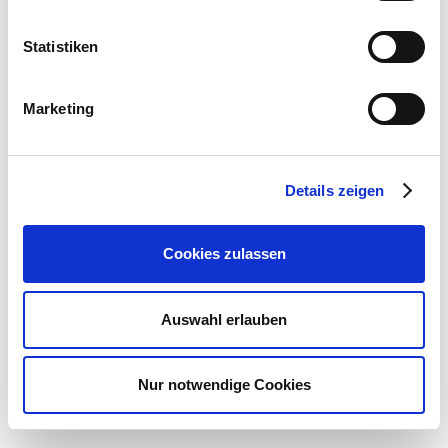
päätymiseen kuormaan asti.
Statistiken
Auman pellonpuoleinen sivu on usein epätasainen, jolloin
riski multasattumille kasvaa. Suurimpien jälkien tasaus
esim. perälevyllä auman lähiympäristöstä parantaa
Marketing
kuormaajan työjälkeä huomattavasti. Päinvastainen tilanne
syntyy pakkasjaksolla, jolloin kuormaajan pöytää ei saada
jäätyneen maan takia vietyä riittävään työsyvyyteen, jolloin
Details zeigen
auman pohjalle jää kerros kuormaamatonta juurikasta.
Maan jäätyminen on siis syytä ennaltaehkäistä koko
kuormausleveydeltä ja paras eriste on riittävän leveä ja
Cookies zulassen
hyvin hoidettu auma.
Ropa Maus 4 ja 5 mallit pystyvät tekemään kuorman, kun
Auswahl erlauben
etäisyys auman keskeltä kuorma-auton lavan keskelle on
15 m. Pellon pinnan ollessa alempana kuin tien pinta,
työleveydestä putoaa metri pois jokaista laskevaa metriä
Nur notwendige Cookies
kohden.