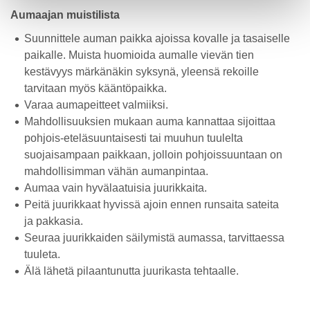
Aumaajan muistilista
Suunnittele auman paikka ajoissa kovalle ja tasaiselle
paikalle. Muista huomioida aumalle vievän tien
kestävyys märkänäkin syksynä, yleensä rekoille
tarvitaan myös kääntöpaikka.
Varaa aumapeitteet valmiiksi.
Mahdollisuuksien mukaan auma kannattaa sijoittaa
pohjois-eteläsuuntaisesti tai muuhun tuulelta
suojaisampaan paikkaan, jolloin pohjoissuuntaan on
mahdollisimman vähän aumanpintaa.
Aumaa vain hyvälaatuisia juurikkaita.
Peitä juurikkaat hyvissä ajoin ennen runsaita sateita
ja pakkasia.
Seuraa juurikkaiden säilymistä aumassa, tarvittaessa
tuuleta.
Älä lähetä pilaantunutta juurikasta tehtaalle.