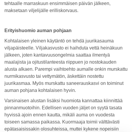
tehtaalle marraskuun ensimmäisen päivän jälkeen,
maksetaan viljelijälle erilliskorvaus.
Erityishuomio auman pohjaan
Kohtalaisen yleinen käytäntö on tehdä juurikasauma
viljapäisteelle. Viljakasvusto ei haihduta vettä heinäkuun
jälkeen, joten kantavuusongelmia saattaa ilmentyä
maalajista ja ojitustilanteesta riippuen jo nostokauden
alusta alkaen. Parempi vaihtoehto aumalle onkin murskattu
nurmikasvusto tai vettymätön, äskettäin nostettu
juurikasmaa. Myös murskattu saneerauskasvi on toiminut
auman pohjana kohtalaisen hyvin.
Varsinaisen alustan lisäksi huomiota kannattaa kiinnittää
pinnanmuotoihin. Edellisen vuoden jäljet on syytä tasata
hyvissä ajoin ennen kautta, mikäli auma on vuodesta
toiseen samassa paikassa. Kuormaaja toimii välttävästi
epätasaisissakin olosuhteissa, muttei kykene nopeisiin