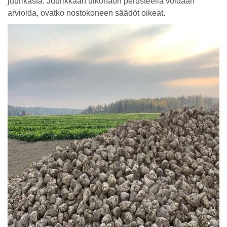
juurikasta. Juurikkaan ulkonäön perusteella voidaan
arvioida, ovatko nostokoneen säädöt oikeat.