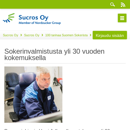
Kirjaudu sisään
Sucros Oy
Sucros Oy
100 tarinaa Suomen Sokerista
Osa 11
Sokerinvalmistusta yli 30 vuoden
kokemuksella