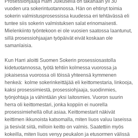
Prosessiohjaaja Harri Julkusella on takanaan yli 30
vuoden ura sokerintuotannossa. Hän on ehtinyt toimia
sokerin valmistusprosessissa kuudessa eri tehtävässä eli
tuntee siis sokerin valmistuksen salat erinomaisesti.
Mielenkiinto työntekoon ei ole vuosien saatossa laantunut,
sillä prosessiohjaajan työpäivät eivät koskaan ole
samanlaisia.
Kun Harri aloitti Suomen Sokerin prosessiosastolla
kidetuotannossa, työtä tehtiin kolmessa vuorossa ja
jokaisessa vuorossa oli töissä yhteensä kymmenen
henkeä: kolme sokerinkeittäjää eli keittomestaria, linkooja,
kaksi prosessimiestä, prosessiohjaaja, suodinmies,
työnjohtaja ja vähintään yksi laitosmies. Vuoron suurin
herra oli keittomestari, jonka koppiin ei nuorella
prosessimiehellä ollut asiaa. Keittomestarit näkivät
keittimen ikkunoista katsomalla, miten liuos valuu laseissa
ja tiesivät siitä, milloin keitto on valmis. Saatettiin myös
kokeilla, miten liuos venyy peukalon ja etusormen välissä