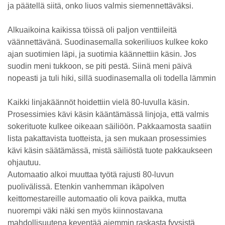
ja päätellä siitä, onko liuos valmis siemennettäväksi.
Alkuaikoina kaikissa töissä oli paljon venttiileitä
väännettävänä. Suodinasemalla sokeriliuos kulkee koko
ajan suotimien läpi, ja suotimia käännettiin käsin. Jos
suodin meni tukkoon, se piti pestä. Siinä meni päivä
nopeasti ja tuli hiki, sillä suodinasemalla oli todella lämmin
Kaikki linjakäännöt hoidettiin vielä 80-luvulla käsin.
Prosessimies kävi käsin kääntämässä linjoja, että valmis
sokerituote kulkee oikeaan säiliöön. Pakkaamosta saatiin
lista pakattavista tuotteista, ja sen mukaan prosessimies
kävi käsin säätämässä, mistä säiliöstä tuote pakkaukseen
ohjautuu.
Automaatio alkoi muuttaa työtä rajusti 80-luvun
puolivälissä. Etenkin vanhemman ikäpolven
keittomestareille automaatio oli kova paikka, mutta
nuorempi väki näki sen myös kiinnostavana
mahdollisuutena keventää aiemmin raskasta fyysistä