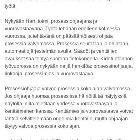
työtä.
Nykyään Harri toimii prosessiohjaajana ja
vuorovastaavana. Työtä tehdään edelleen kolmessa
vuorossa, ja tehtävänä on pääsääntöisesti ohjata
prosessia valvomossa. Prosessia seurataan ja ohjataan
automaatiojärjestelmän avulla. Säädöt ja venttiilien
avaukset saa tehtyä suoraan tietokoneelta. Kidetuotannon
työvuorossa on nykyään neljä henkilöä: prosessinohjaaja,
linkooja, prosessimies ja vuorovastaava.
Prosessiohjaaja valvoo prosessia koko ajan valvomossa.
Jos ohjaaja huomaa prosessissa häiriöitä tai hälytyksiä
näytöllä, niitä mietitään yhdessä vuorovastaavan ja
kenttämiehen kanssa. Kenttämies ja vuorovastaava voivat
lähteä selvittelemään ongelmia kentälle, mutta ohjaajan
täytyy valvoa prosessia koko ajan.