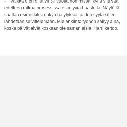
- Vaikka olen ollut yli 30 vuotta hommissa, kyllä silti saa
edelleen ratkoa prosessissa esiintyviä haasteita. Näytöllä
saattaa esimerkiksi näkyä hälytyksiä, joiden syytä sitten
lähdetään selvittelemään. Mielenkiinto työhön säilyy aina,
koska päivät eivät koskaan ole samanlaisia, Harri kertoo.