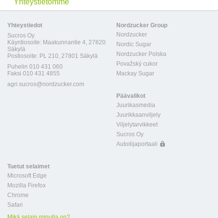
Yhteystietomme
Yhteystiedot
Nordzucker Group
Nordzucker
Sucros Oy
Käyntiosoite: Maakunnantie 4, 27820
Nordic Sugar
Säkylä
Nordzucker Polska
Postiosoite: PL 210, 27801 Säkylä
Považský cukor
Puhelin 010 431 060
Faksi 010 431 4855
Mackay Sugar
agri.sucros@nordzucker.com
Päävalikot
Juurikasmedia
Juurikkaanviljely
Viljelytarvikkeet
Sucros Oy
Autoilijaportaali
Tuetut selaimet
Microsoft Edge
Mozilla Firefox
Chrome
Safari
Mikä selain minulla on?