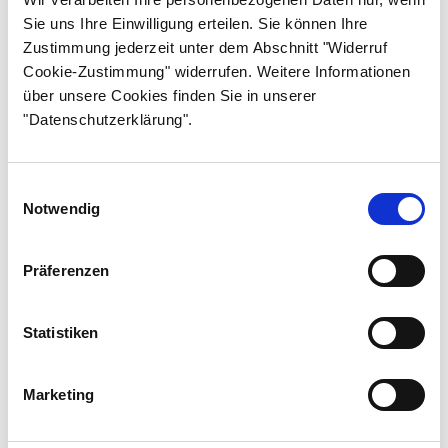
Sie uns Ihre Einwilligung erteilen. Sie können Ihre
Osa 12
Zustimmung jederzeit unter dem Abschnitt "Widerruf
Osa 13
Cookie-Zustimmung" widerrufen. Weitere Informationen
Osa 14
über unsere Cookies finden Sie in unserer
"Datenschutzerklärung".
Osa 15
Osa 16
Einwilligungsauswahl
Osa 17
Notwendig
Osa 18
Osa 19
Präferenzen
Osa 20
Statistiken
Osa 21
Osa 22
Marketing
Osa 23
Osa 24