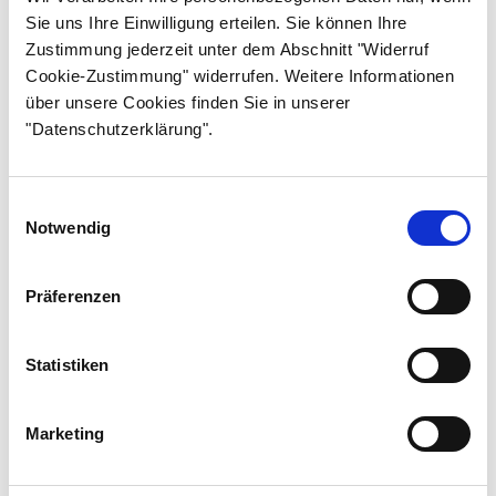
Sie uns Ihre Einwilligung erteilen. Sie können Ihre
Osa 25
Zustimmung jederzeit unter dem Abschnitt "Widerruf
Osa 26
Cookie-Zustimmung" widerrufen. Weitere Informationen
über unsere Cookies finden Sie in unserer
Osa 27
"Datenschutzerklärung".
Osa 28
Osa 29
Einwilligungsauswahl
Osa 30
Notwendig
Osa 31
Präferenzen
Osa 32
Osa 33
Statistiken
Osa 34
Osa 35
Marketing
Osa 36
Osa 37