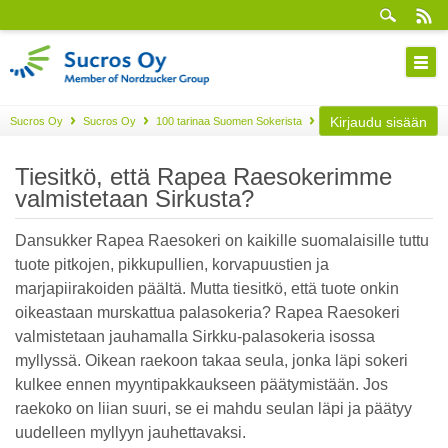
Kirjaudu sisään
Sucros Oy
Sucros Oy
100 tarinaa Suomen Sokerista
Osa 81
Tiesitkö, että Rapea Raesokerimme
valmistetaan Sirkusta?
Dansukker Rapea Raesokeri on kaikille suomalaisille tuttu
tuote pitkojen, pikkupullien, korvapuustien ja
marjapiirakoiden päältä. Mutta tiesitkö, että tuote onkin
oikeastaan murskattua palasokeria? Rapea Raesokeri
valmistetaan jauhamalla Sirkku-palasokeria isossa
myllyssä. Oikean raekoon takaa seula, jonka läpi sokeri
kulkee ennen myyntipakkaukseen päätymistään. Jos
raekoko on liian suuri, se ei mahdu seulan läpi ja päätyy
uudelleen myllyyn jauhettavaksi.