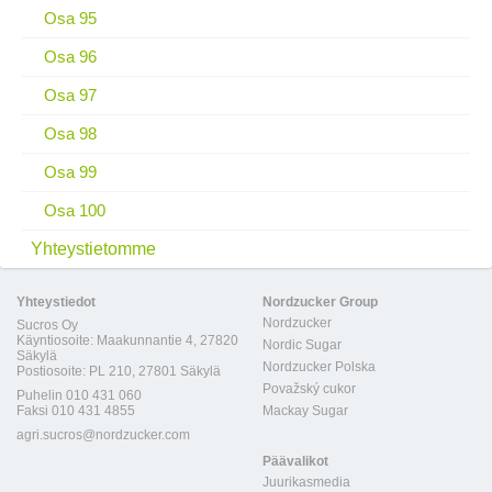
Osa 95
Osa 96
Osa 97
Osa 98
Osa 99
Osa 100
Yhteystietomme
Yhteystiedot
Nordzucker Group
Nordzucker
Sucros Oy
Käyntiosoite: Maakunnantie 4, 27820
Nordic Sugar
Säkylä
Nordzucker Polska
Postiosoite: PL 210, 27801 Säkylä
Považský cukor
Puhelin 010 431 060
Faksi 010 431 4855
Mackay Sugar
agri.sucros@nordzucker.com
Päävalikot
Juurikasmedia