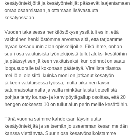
kesätyöntekijöitä ja kesätyöntekijät pääsevät laajentamaan
omaa osaamistaan ja ottamaan lisävastuuta
kesätyössään.
Vuoden takaisessa henkilöstökyselyssä tuli esiin, että
vakituinen henkilöstömme arvostaa sitä, että tarjoamme
hyvän kesäduunin alan opiskelijoille. Eikä ihme, onhan
suuri osa vakituisista työntekijöistä tullut aluksi kesätöihin
ja päässyt sen jälkeen vakituiseksi, kun opinnot on saatu
loppusuoralle tai kokonaan päätettyä. Virallista tilastoa
meillä ei ole siitä, kuinka moni on jatkanut kesätyön
jälkeen vakituisessa työssä, mutta pikainen täysin
satunnaisotannalla ja vailla minkäänlaista tieteellistä
pohjaa tehty lounas- ja kahvipöytägallup osoittaa, että 20
hengen otoksesta 10 on tullut alun perin meille kesätöihin.
Tänä vuonna saimme kahdeksan täysin uutta
kesätyöntekijää ja seitsemän jo useamman kesän meidän
kanssa viettänyttä. Suurin osa kesätyöpaikoistamme