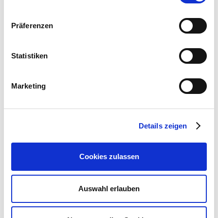
Osa 24
Osa 25
Präferenzen
Osa 26
Osa 27
Statistiken
Osa 28
Marketing
Osa 29
Osa 30
Osa 31
Details zeigen
Osa 32
Cookies zulassen
Osa 33
Osa 34
Auswahl erlauben
Osa 35
Osa 36