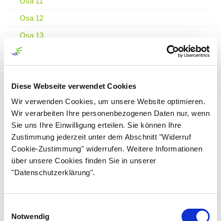
Osa 11
Osa 12
Osa 13
Osa 14
Osa 15
Diese Webseite verwendet Cookies
Osa 16
Wir verwenden Cookies, um unsere Website optimieren.
Osa 17
Wir verarbeiten Ihre personenbezogenen Daten nur, wenn
Osa 18
Sie uns Ihre Einwilligung erteilen. Sie können Ihre
Zustimmung jederzeit unter dem Abschnitt "Widerruf
Osa 19
Cookie-Zustimmung" widerrufen. Weitere Informationen
Osa 20
über unsere Cookies finden Sie in unserer
"Datenschutzerklärung".
Osa 21
Osa 22
Einwilligungsauswahl
Osa 23
Notwendig