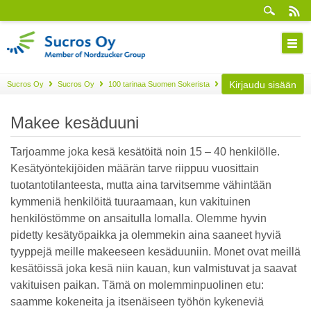
Kirjaudu sisään
Sucros Oy
Sucros Oy
100 tarinaa Suomen Sokerista
Osa 44
Makee kesäduuni
Tarjoamme joka kesä kesätöitä noin 15 – 40 henkilölle.
Kesätyöntekijöiden määrän tarve riippuu vuosittain
tuotantotilanteesta, mutta aina tarvitsemme vähintään
kymmeniä henkilöitä tuuraamaan, kun vakituinen
henkilöstömme on ansaitulla lomalla. Olemme hyvin
pidetty kesätyöpaikka ja olemmekin aina saaneet hyviä
tyyppejä meille makeeseen kesäduuniin. Monet ovat meillä
kesätöissä joka kesä niin kauan, kun valmistuvat ja saavat
vakituisen paikan. Tämä on molemminpuolinen etu:
saamme kokeneita ja itsenäiseen työhön kykeneviä