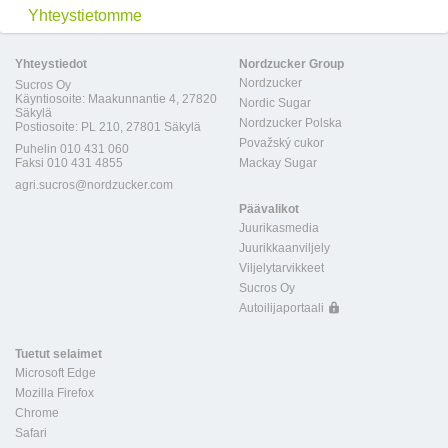
Yhteystietomme
Yhteystiedot
Nordzucker Group
Nordzucker
Sucros Oy
Käyntiosoite: Maakunnantie 4, 27820
Nordic Sugar
Säkylä
Nordzucker Polska
Postiosoite: PL 210, 27801 Säkylä
Považský cukor
Puhelin 010 431 060
Faksi 010 431 4855
Mackay Sugar
agri.sucros@nordzucker.com
Päävalikot
Juurikasmedia
Juurikkaanviljely
Viljelytarvikkeet
Sucros Oy
Autoilijaportaali
Tuetut selaimet
Microsoft Edge
Mozilla Firefox
Chrome
Safari