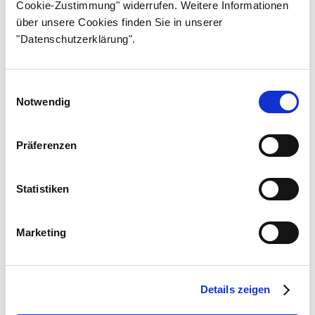
Osa 15
Cookie-Zustimmung" widerrufen. Weitere Informationen
über unsere Cookies finden Sie in unserer
Osa 16
"Datenschutzerklärung".
Osa 17
Osa 18
Einwilligungsauswahl
Osa 19
Notwendig
Osa 20
Präferenzen
Osa 21
Osa 22
Statistiken
Osa 23
Osa 24
Marketing
Osa 25
Osa 26
Details zeigen
Osa 27