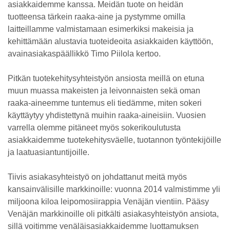
asiakkaidemme kanssa. Meidän tuote on heidän
tuotteensa tärkein raaka-aine ja pystymme omilla
laitteillamme valmistamaan esimerkiksi makeisia ja
kehittämään alustavia tuoteideoita asiakkaiden käyttöön,
avainasiakaspäällikkö Timo Piilola kertoo.
Pitkän tuotekehitysyhteistyön ansiosta meillä on etuna
muun muassa makeisten ja leivonnaisten sekä oman
raaka-aineemme tuntemus eli tiedämme, miten sokeri
käyttäytyy yhdistettynä muihin raaka-aineisiin. Vuosien
varrella olemme pitäneet myös sokerikoulutusta
asiakkaidemme tuotekehitysväelle, tuotannon työntekijöille
ja laatuasiantuntijoille.
Tiivis asiakasyhteistyö on johdattanut meitä myös
kansainvälisille markkinoille: vuonna 2014 valmistimme yli
miljoona kiloa leipomosiirappia Venäjän vientiin. Pääsy
Venäjän markkinoille oli pitkälti asiakasyhteistyön ansiota,
sillä voitimme venäläisasiakkaidemme luottamuksen