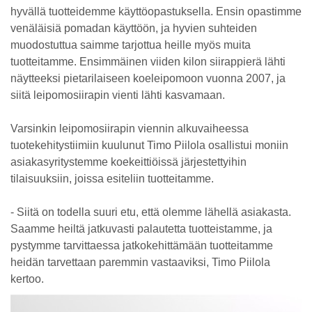
hyvällä tuotteidemme käyttöopastuksella. Ensin opastimme
venäläisiä pomadan käyttöön, ja hyvien suhteiden
muodostuttua saimme tarjottua heille myös muita
tuotteitamme. Ensimmäinen viiden kilon siirappierä lähti
näytteeksi pietarilaiseen koeleipomoon vuonna 2007, ja
siitä leipomosiirapin vienti lähti kasvamaan.
Varsinkin leipomosiirapin viennin alkuvaiheessa
tuotekehitystiimiin kuulunut Timo Piilola osallistui moniin
asiakasyritystemme koekeittiöissä järjestettyihin
tilaisuuksiin, joissa esiteliin tuotteitamme.
- Siitä on todella suuri etu, että olemme lähellä asiakasta.
Saamme heiltä jatkuvasti palautetta tuotteistamme, ja
pystymme tarvittaessa jatkokehittämään tuotteitamme
heidän tarvettaan paremmin vastaaviksi, Timo Piilola
kertoo.