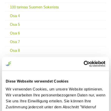
100 tarinaa Suomen Sokerista
Osa 4
Osa 5
Osa 6
Osa 7
Osa 8
Osa 9
Osa 10
Osa 11
Diese Webseite verwendet Cookies
Osa 12
Wir verwenden Cookies, um unsere Website optimieren.
Osa 13
Wir verarbeiten Ihre personenbezogenen Daten nur, wenn
Sie uns Ihre Einwilligung erteilen. Sie können Ihre
Osa 14
Zustimmung jederzeit unter dem Abschnitt "Widerruf