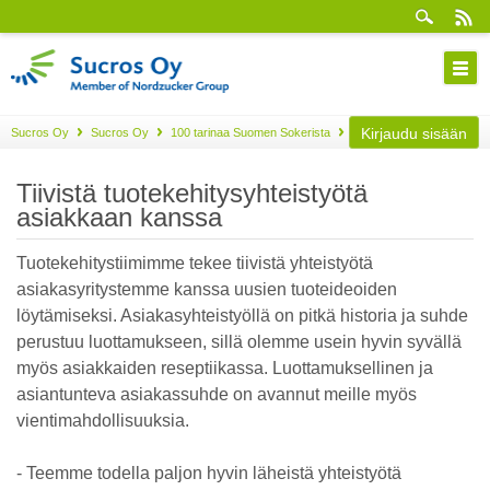
Kirjaudu sisään
Sucros Oy
Sucros Oy
100 tarinaa Suomen Sokerista
Osa 94
Tiivistä tuotekehitysyhteistyötä
asiakkaan kanssa
Tuotekehitystiimimme tekee tiivistä yhteistyötä
asiakasyritystemme kanssa uusien tuoteideoiden
löytämiseksi. Asiakasyhteistyöllä on pitkä historia ja suhde
perustuu luottamukseen, sillä olemme usein hyvin syvällä
myös asiakkaiden reseptiikassa. Luottamuksellinen ja
asiantunteva asiakassuhde on avannut meille myös
vientimahdollisuuksia.
- Teemme todella paljon hyvin läheistä yhteistyötä