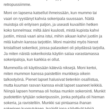
retropussiimme.
Moni on lapsena katsellut ihmeissään, kun mummo tai
vaari on ryystänyt kahvia sokeripala suussaan. Näitä
muistoja oli erityisen paljon, ja useasti kuvailtiin hetken
koko tunnelmaa: miltä ääni kuulosti, mistä kupista kahvi
juotiin, missä vaari aina istui, mihin aikaan kahvi juotiin ja
mitä kahvin kanssa tarjottiin. Moni mainitsi myös hienot
kristalliset sokerikot, joissa palasokeri oli pöydässä tarjolla.
Ja miten näistä sokerikoista käytiin salaa varastamassa
sokeripaloja, kun karkkia ei ollut.
Mummoilla oli käytössään käteviä niksejä. Moni kertoi,
miten mummon kanssa paistettiin munkkeja oikein
talkootyönä. Pienet lapset halusivat tietenkin osallistua,
mutta kuuman rasvan kanssa eivät lapset saaneet leikkiä.
Niinpä lapsen hommaa oli hoitaa munkin sokerointi. Munkit
pudotettiin tyhjään sokeripussiin, jonka pohjalla oli hieman
sokeria, ja ravisteltiin. Munkki sai pintaansa ihanan
sokerisen kuorrutuksen. Isoäidit jopa säilyttivät tyhjiä