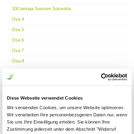
100 tarinaa Suomen Sokerista
Osa 4
Osa 5
Osa 6
Osa 7
Osa 8
Osa 9
Osa 10
Osa 11
Diese Webseite verwendet Cookies
Osa 12
Wir verwenden Cookies, um unsere Website optimieren.
Osa 13
Wir verarbeiten Ihre personenbezogenen Daten nur, wenn
Sie uns Ihre Einwilligung erteilen. Sie können Ihre
Osa 14
Zustimmung jederzeit unter dem Abschnitt "Widerruf