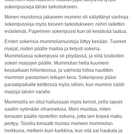
sokeripusseja tähän tarkoitukseen.
Monen muistonsa jakaneen mummo oli säilyttänyt vanhoja
sokeripusseja myös toiseen tarkoitukseen: niihin laitettiin
eväsleivät. Paperinen sokeripussi kun oli kestävää laatua.
Eniten sokerisia mummolamuistoja liittyy kesään. Tuoreet
marjat, niiden päälle maitoa ja tietysti sokeria.
Mummolassa sokeripussi oli pöydässä, ja siitä lusikoitiin
sokeri marjojen päälle. Mummolan hella kuumeni
kesäaikaan hillonteossa, ja valmista hilloa nautittiin
mummon paistamien lettujen kera. Sokeripussi pääsi
paraatipaikalle keittiössä myös silloin, kun mummo säilöi
marjoja talven varalle.
Mummoilla on ollut hallussaan myös keinot, joilla lapset
saatiin syömään vihanneksia. Moni muistaa, miten
tomaatin päälle ripoteltiin sokeria, jotta sen kirpeä maku
peittyy. Toisilla tomaatti muistui mieleen mummolan
herkkuna, melkein kuin karkkina, kun sitä sai haukata ja