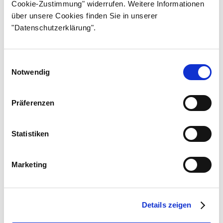
Osa 15
Cookie-Zustimmung" widerrufen. Weitere Informationen
über unsere Cookies finden Sie in unserer
Osa 16
"Datenschutzerklärung".
Osa 17
Osa 18
Einwilligungsauswahl
Osa 19
Notwendig
Osa 20
Präferenzen
Osa 21
Osa 22
Statistiken
Osa 23
Osa 24
Marketing
Osa 25
Osa 26
Details zeigen
Osa 27