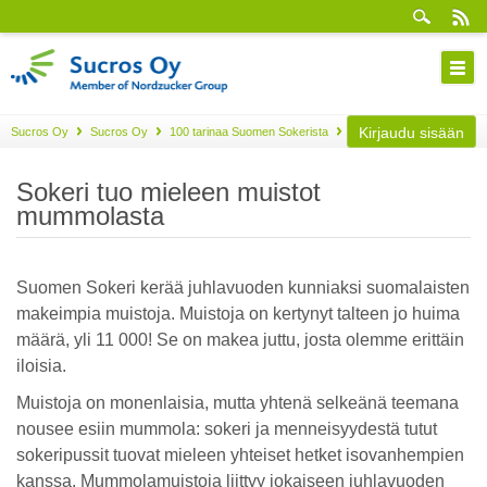
Kirjaudu sisään
Sucros Oy
Sucros Oy
100 tarinaa Suomen Sokerista
Osa 73
Sokeri tuo mieleen muistot
mummolasta
Suomen Sokeri kerää juhlavuoden kunniaksi suomalaisten
makeimpia muistoja. Muistoja on kertynyt talteen jo huima
määrä, yli 11 000! Se on makea juttu, josta olemme erittäin
iloisia.
Muistoja on monenlaisia, mutta yhtenä selkeänä teemana
nousee esiin mummola: sokeri ja menneisyydestä tutut
sokeripussit tuovat mieleen yhteiset hetket isovanhempien
kanssa. Mummolamuistoja liittyy jokaiseen juhlavuoden