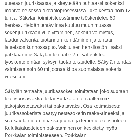
uutetaan juurikkaasta ja kiteytetään puhtaaksi sokeriksi
monivaiheisessa tuotantoprosessissa, joka kestää noin 12
tuntia. Säkylän toimipisteessämme työskentelee 80
henkeä. Heidän tehtäviinsä kuuluu muun muassa
sokerijuurikkaan viljelyttäminen, sokerin valmistus,
laadunvalvonta, tuotannon kehittäminen ja tehtaan
laitteiston kunnossapito. Vakituisen henkilöstön lisäksi
palkkaamme Säkylän tehtaalle 25 lisähenkilöä
työskentelemään syksyn tuotantokaudelle. Säkylän tehdas
valmistaa noin 60 miljoonaa kiloa suomalaista sokeria
vuosittain.
Säkylän tehtaalta juurikassokeri toimitetaan joko suoraan
teollisuusasiakkaille tai Porkkalan tehtaallemme
jatkojalostettavaksi tai pakattavaksi. Osa kotimaisesta
juurikassokerista päätyy nestesokerin raaka-aineeksi ja
sitä kautta muun muassa juoma- ja leipomoteollisuuteen.
Kuluttajatuotteiden pakkaaminen on keskitetty myös
Porkkalan toimipisteeseen. Porkkalan