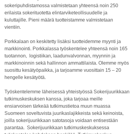
sokeripuhdistamossa valmistetaan yhteensä noin 250
erilaista sokerituotetta elintarviketeollisuudelle ja
kuluttajille. Pieni määrä tuotteistamme valmistetaan
vientiin.
Porkkalaan on keskitetty lisäksi tuotteidemme myynti ja
markkinointi. Porkkalassa työskentelee yhteensä noin 165
tuotannon, logistiikan, laadunvalvonnan, myynnin ja
markkinoinnin sekä hallinnon ammattilaista. Olemme myös
suosittu kesätyöpaikka, ja tarjoamme vuosittain 15 – 20
hengelle kesätyötä.
Työskentelemme läheisessä yhteistyössä Sokerijuurikkaan
tutkimuskeskuksen kanssa, joka tarjoaa meille
ensiarvoisen tärkeää tutkimustietoa muun muassa
Suomeen soveltuvista juurikaslajikkeista sekä keinoista,
joilla sokerijuurikkaan satotasoja voidaan entisestään
parantaa. Sokerijuurikkaan tutkimuskeskuksessa