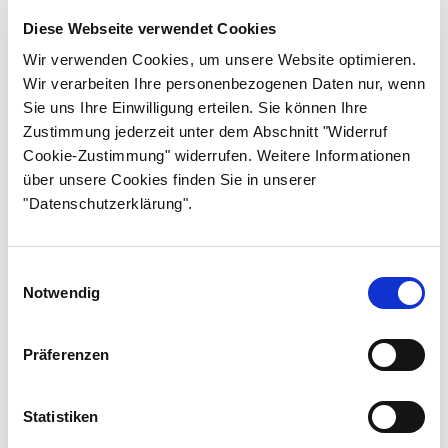
Osa 7
Diese Webseite verwendet Cookies
Osa 8
Wir verwenden Cookies, um unsere Website optimieren.
Wir verarbeiten Ihre personenbezogenen Daten nur, wenn
Osa 9
Sie uns Ihre Einwilligung erteilen. Sie können Ihre
Osa 10
Zustimmung jederzeit unter dem Abschnitt "Widerruf
Cookie-Zustimmung" widerrufen. Weitere Informationen
Osa 11
über unsere Cookies finden Sie in unserer
Osa 12
"Datenschutzerklärung".
Osa 13
Osa 14
Einwilligungsauswahl
Notwendig
Osa 15
Osa 16
Präferenzen
Osa 17
Osa 18
Statistiken
Osa 19