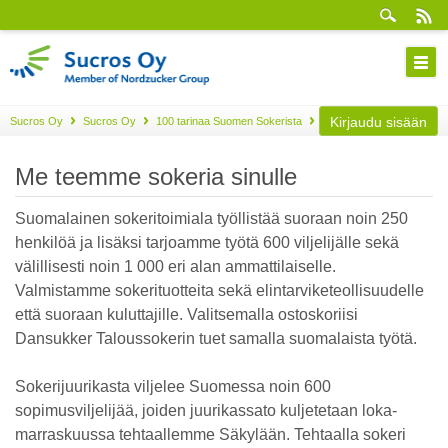
Kirjaudu sisään
Sucros Oy
Sucros Oy
100 tarinaa Suomen Sokerista
Osa 88
Me teemme sokeria sinulle
Suomalainen sokeritoimiala työllistää suoraan noin 250
henkilöä ja lisäksi tarjoamme työtä 600 viljelijälle sekä
välillisesti noin 1 000 eri alan ammattilaiselle.
Valmistamme sokerituotteita sekä elintarviketeollisuudelle
että suoraan kuluttajille. Valitsemalla ostoskoriisi
Dansukker Taloussokerin tuet samalla suomalaista työtä.
Sokerijuurikasta viljelee Suomessa noin 600
sopimusviljelijää, joiden juurikassato kuljetetaan loka-
marraskuussa tehtaallemme Säkylään. Tehtaalla sokeri