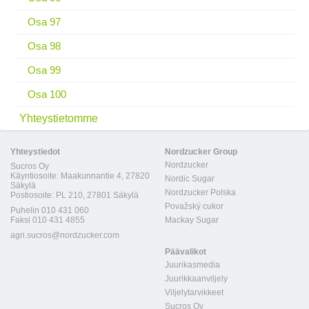
Osa 97
Osa 98
Osa 99
Osa 100
Yhteystietomme
Yhteystiedot
Nordzucker Group
Nordzucker
Sucros Oy
Käyntiosoite: Maakunnantie 4, 27820
Nordic Sugar
Säkylä
Nordzucker Polska
Postiosoite: PL 210, 27801 Säkylä
Považský cukor
Puhelin 010 431 060
Faksi 010 431 4855
Mackay Sugar
agri.sucros@nordzucker.com
Päävalikot
Juurikasmedia
Juurikkaanviljely
Viljelytarvikkeet
Sucros Oy