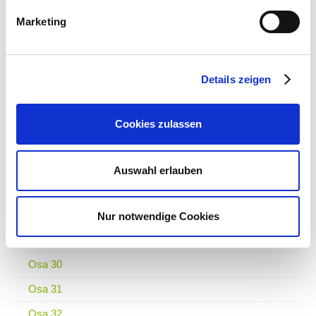
Osa 20
Marketing
Osa 21
Osa 22
Details zeigen
Osa 23
Osa 24
Cookies zulassen
Osa 25
Osa 26
Auswahl erlauben
Osa 27
Osa 28
Nur notwendige Cookies
Osa 29
Osa 30
Osa 31
Osa 32