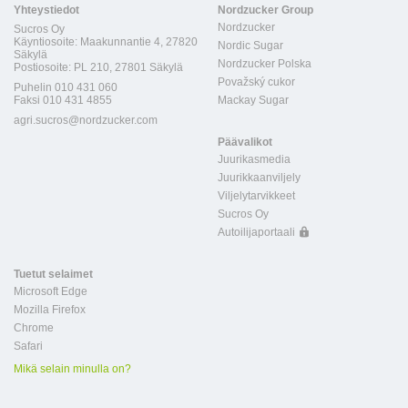
Yhteystiedot
Nordzucker Group
Nordzucker
Sucros Oy
Käyntiosoite: Maakunnantie 4, 27820
Nordic Sugar
Säkylä
Nordzucker Polska
Postiosoite: PL 210, 27801 Säkylä
Považský cukor
Puhelin 010 431 060
Faksi 010 431 4855
Mackay Sugar
agri.sucros@nordzucker.com
Päävalikot
Juurikasmedia
Juurikkaanviljely
Viljelytarvikkeet
Sucros Oy
Autoilijaportaali
Tuetut selaimet
Microsoft Edge
Mozilla Firefox
Chrome
Safari
Mikä selain minulla on?