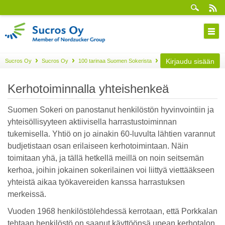
Kirjaudu sisään
Sucros Oy
Sucros Oy
100 tarinaa Suomen Sokerista
Osa 75
Kerhotoiminnalla yhteishenkeä
Suomen Sokeri on panostanut henkilöstön hyvinvointiin ja
yhteisöllisyyteen aktiivisella harrastustoiminnan
tukemisella. Yhtiö on jo ainakin 60-luvulta lähtien varannut
budjetistaan osan erilaiseen kerhotoimintaan. Näin
toimitaan yhä, ja tällä hetkellä meillä on noin seitsemän
kerhoa, joihin jokainen sokerilainen voi liittyä viettääkseen
yhteistä aikaa työkavereiden kanssa harrastuksen
merkeissä.
Vuoden 1968 henkilöstölehdessä kerrotaan, että Porkkalan
tehtaan henkilöstö on saanut käyttöönsä upean kerhotalon.