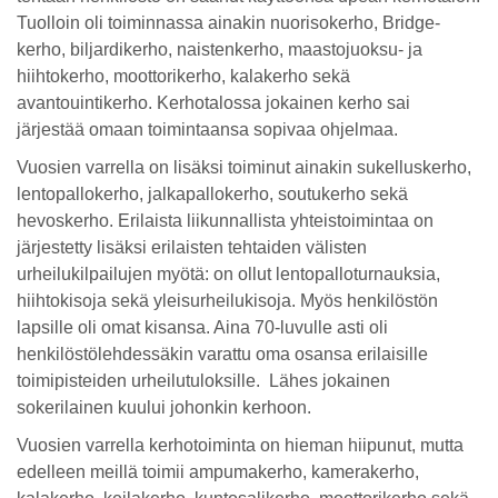
Tuolloin oli toiminnassa ainakin nuorisokerho, Bridge-
kerho, biljardikerho, naistenkerho, maastojuoksu- ja
hiihtokerho, moottorikerho, kalakerho sekä
avantouintikerho. Kerhotalossa jokainen kerho sai
järjestää omaan toimintaansa sopivaa ohjelmaa.
Vuosien varrella on lisäksi toiminut ainakin sukelluskerho,
lentopallokerho, jalkapallokerho, soutukerho sekä
hevoskerho. Erilaista liikunnallista yhteistoimintaa on
järjestetty lisäksi erilaisten tehtaiden välisten
urheilukilpailujen myötä: on ollut lentopalloturnauksia,
hiihtokisoja sekä yleisurheilukisoja. Myös henkilöstön
lapsille oli omat kisansa. Aina 70-luvulle asti oli
henkilöstölehdessäkin varattu oma osansa erilaisille
toimipisteiden urheilutuloksille. Lähes jokainen
sokerilainen kuului johonkin kerhoon.
Vuosien varrella kerhotoiminta on hieman hiipunut, mutta
edelleen meillä toimii ampumakerho, kamerakerho,