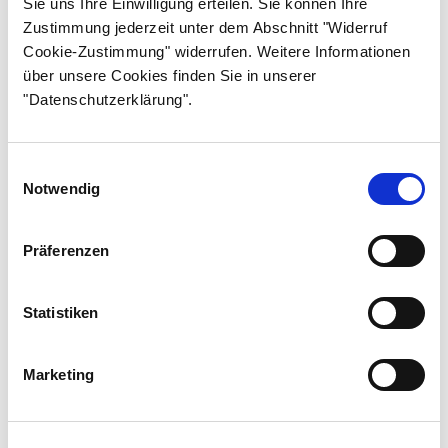
Sie uns Ihre Einwilligung erteilen. Sie können Ihre
Osa 26
Zustimmung jederzeit unter dem Abschnitt "Widerruf
Cookie-Zustimmung" widerrufen. Weitere Informationen
Osa 27
über unsere Cookies finden Sie in unserer
Osa 28
"Datenschutzerklärung".
Osa 29
Osa 30
Einwilligungsauswahl
Notwendig
Osa 31
Osa 32
Präferenzen
Osa 33
Osa 34
Statistiken
Osa 35
Marketing
Osa 36
Osa 37
Osa 38