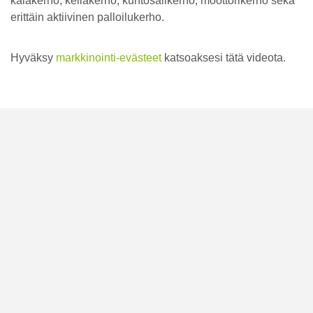
kalakerho, keilakerho, kuntosalikerho, moottorikerho sekä
erittäin aktiivinen palloilukerho.
Hyväksy
markkinointi-evästeet
katsoaksesi tätä videota.