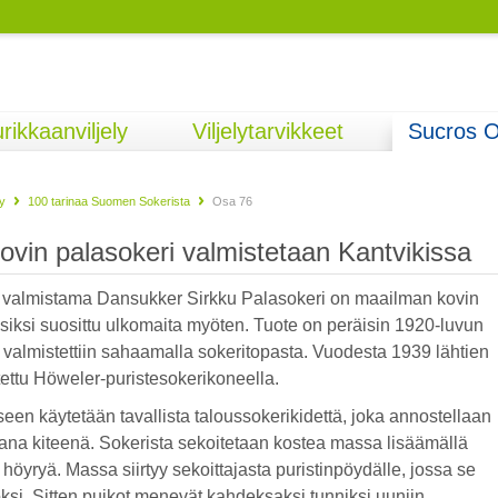
rikkaanviljely
Viljelytarvikkeet
Sucros 
y
100 tarinaa Suomen Sokerista
Osa 76
vin palasokeri valmistetaan Kantvikissa
valmistama Dansukker Sirkku Palasokeri on maailman kovin
 siksi suosittu ulkomaita myöten. Tuote on peräisin 1920-luvun
se valmistettiin sahaamalla sokeritopasta. Vuodesta 1939 lähtien
tettu Höweler-puristesokerikoneella.
een käytetään tavallista taloussokerikidettä, joka annostellaan
vana kiteenä. Sokerista sekoitetaan kostea massa lisäämällä
 höyryä. Massa siirtyy sekoittajasta puristinpöydälle, jossa se
ksi. Sitten puikot menevät kahdeksaksi tunniksi uuniin