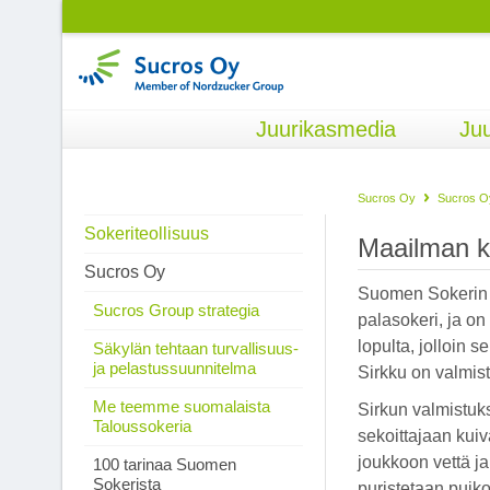
Juurikasmedia
Juu
Sucros Oy
Sucros O
Sokeriteollisuus
Maailman ko
Sucros Oy
Suomen Sokerin 
Sucros Group strategia
palasokeri, ja on
lopulta, jolloin 
Säkylän tehtaan turvallisuus-
ja pelastussuunnitelma
Sirkku on valmis
Me teemme suomalaista
Sirkun valmistuks
Taloussokeria
sekoittajaan kui
joukkoon vettä ja
100 tarinaa Suomen
Sokerista
puristetaan puiko