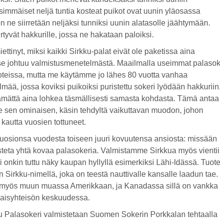
immäiset neljä tuntia kosteat puikot ovat uunin yläosassa
n ne siirretään neljäksi tunniksi uunin alatasolle jäähtymään.
irtyvät hakkurille, jossa ne hakataan paloiksi.
iettinyt, miksi kaikki Sirkku-palat eivät ole paketissa aina
e johtuu valmistusmenetelmästä. Maailmalla useimmat palasok
teissa, mutta me käytämme jo lähes 80 vuotta vanhaa
ää, jossa koviksi puikoiksi puristettu sokeri lyödään hakkuriin
tämättä aina lohkea täsmällisesti samasta kohdasta. Tämä antaa
 sen ominaisen, käsin tehdyltä vaikuttavan muodon, johon
 kautta vuosien tottuneet.
 suosionsa vuodesta toiseen juuri kovuutensa ansiosta: missään
steta yhtä kovaa palasokeria. Valmistamme Sirkkua myös vientii
 onkin tuttu näky kaupan hyllyllä esimerkiksi Lähi-Idässä. Tuot
 Sirkku-nimellä, joka on teestä nauttivalle kansalle laadun tae.
 myös muun muassa Amerikkaan, ja Kanadassa sillä on vankka
aisyhteisön keskuudessa.
 Palasokeri valmistetaan Suomen Sokerin Porkkalan tehtaalla