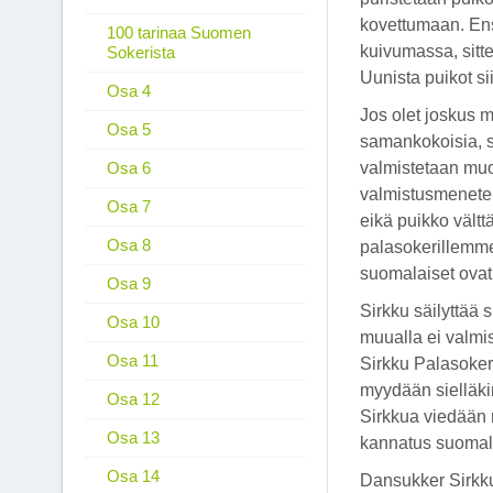
kovettumaan. Ens
100 tarinaa Suomen
kuivumassa, sitte
Sokerista
Uunista puikot si
Osa 4
Jos olet joskus m
Osa 5
samankokoisia, s
Osa 6
valmistetaan muo
valmistusmenetelm
Osa 7
eikä puikko vält
Osa 8
palasokerillemme
suomalaiset ovat
Osa 9
Sirkku säilyttää
Osa 10
muualla ei valmi
Osa 11
Sirkku Palasokeri
myydään sielläkin
Osa 12
Sirkkua viedään
Osa 13
kannatus suomal
Osa 14
Dansukker Sirkku