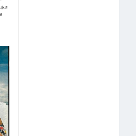
 ajan
e