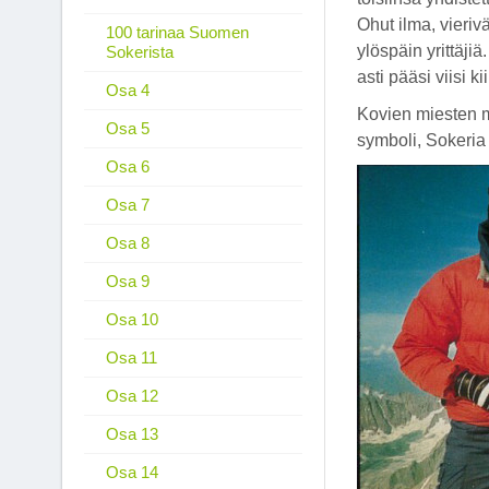
Ohut ilma, vierivä
100 tarinaa Suomen
ylöspäin yrittäji
Sokerista
asti pääsi viisi ki
Osa 4
Kovien miesten 
Osa 5
symboli, Sokeria 
Osa 6
Osa 7
Osa 8
Osa 9
Osa 10
Osa 11
Osa 12
Osa 13
Osa 14