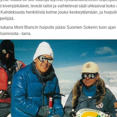
t kivenjärkäleet, leveät railot ja vaihtelevat säät uhkasivat koko
ä. Kahdeksasta henkilöstä kolme joutui keskeyttämään, ja huipull
ipeilijää.
mukana Mont Blancin huipulle pääsi Suomen Sokerin tuon ajan
luonnosta –tarra.