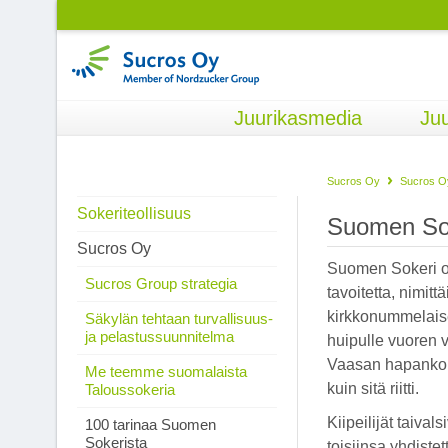
Juurikasmedia
Juu
Sucros Oy
Sucros O
Sokeriteollisuus
Suomen Sok
Sucros Oy
Suomen Sokeri o
Sucros Group strategia
tavoitetta, nimit
kirkkonummelaise
Säkylän tehtaan turvallisuus-
ja pelastussuunnitelma
huipulle vuoren 
Vaasan hapankorp
Me teemme suomalaista
kuin sitä riitti.
Taloussokeria
Kiipeilijät taiv
100 tarinaa Suomen
Sokerista
toisiinsa yhdistet