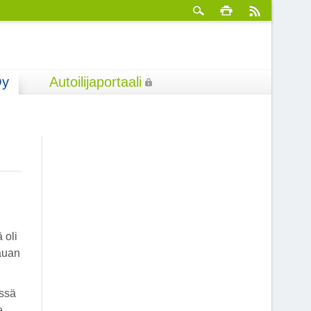
Oy
Autoilijaportaali
 oli
auan
össä
e.