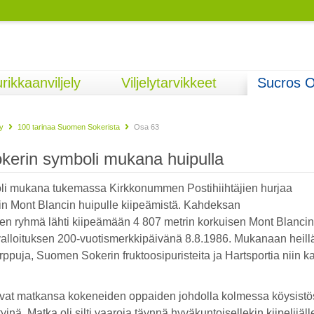
rikkaanviljely
Viljelytarvikkeet
Sucros 
y
100 tarinaa Suomen Sokerista
Osa 63
erin symboli mukana huipulla
li mukana tukemassa Kirkkonummen Postihiihtäjien hurjaa
täin Mont Blancin huipulle kiipeämistä. Kahdeksan
n ryhmä lähti kiipeämään 4 807 metrin korkuisen Mont Blancin
valloituksen 200-vuotismerkkipäivänä 8.8.1986. Mukanaan heillä
puja, Suomen Sokerin fruktoosipuristeita ja Hartsportia niin k
alsivat matkansa kokeneiden oppaiden johdolla kolmessa köysist
tyinä. Matka oli silti vaaroja täynnä hyväkuntoisellekin kiipelijäll